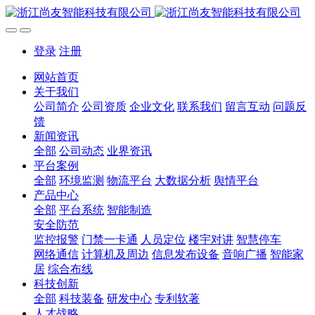
登录
注册
网站首页
关于我们
公司简介
公司资质
企业文化
联系我们
留言互动
问题反
馈
新闻资讯
全部
公司动态
业界资讯
平台案例
全部
环境监测
物流平台
大数据分析
舆情平台
产品中心
全部
平台系统
智能制造
安全防范
监控报警
门禁一卡通
人员定位
楼宇对讲
智慧停车
网络通信
计算机及周边
信息发布设备
音响广播
智能家
居
综合布线
科技创新
全部
科技装备
研发中心
专利软著
人才战略