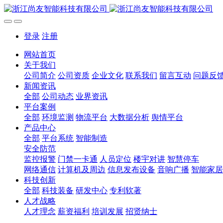
登录
注册
网站首页
关于我们
公司简介
公司资质
企业文化
联系我们
留言互动
问题反
新闻资讯
全部
公司动态
业界资讯
平台案例
全部
环境监测
物流平台
大数据分析
舆情平台
产品中心
全部
平台系统
智能制造
安全防范
监控报警
门禁一卡通
人员定位
楼宇对讲
智慧停车
网络通信
计算机及周边
信息发布设备
音响广播
智能家居
科技创新
全部
科技装备
研发中心
专利软著
人才战略
人才理念
薪资福利
培训发展
招贤纳士