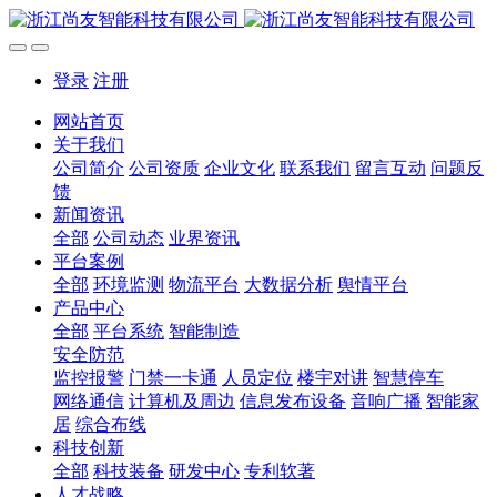
登录
注册
网站首页
关于我们
公司简介
公司资质
企业文化
联系我们
留言互动
问题反
馈
新闻资讯
全部
公司动态
业界资讯
平台案例
全部
环境监测
物流平台
大数据分析
舆情平台
产品中心
全部
平台系统
智能制造
安全防范
监控报警
门禁一卡通
人员定位
楼宇对讲
智慧停车
网络通信
计算机及周边
信息发布设备
音响广播
智能家
居
综合布线
科技创新
全部
科技装备
研发中心
专利软著
人才战略